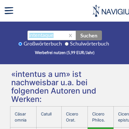
Suchen
X
Großwörterbuch
Schulwörterbuch
Werbefrei nutzen (5,99 EUR/Jahr)
«intentus a um» ist
nachweisbar u.a. bei
folgenden Autoren und
Werken:
Cäsar
Catull
Cicero
Cicero
Cicer
omnia
Orat.
Philos.
epist