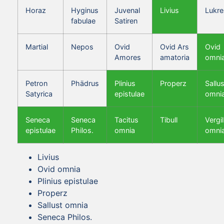
Horaz
Hyginus
Juvenal
Livius
Lukre
fabulae
Satiren
Martial
Nepos
Ovid
Ovid Ars
Ovid
Amores
amatoria
omni
Petron
Phädrus
Plinius
Properz
Sallus
Satyrica
epistulae
omni
Seneca
Seneca
Tacitus
Tibull
Vergil
epistulae
Philos.
omnia
omni
Livius
Ovid omnia
Plinius epistulae
Properz
Sallust omnia
Seneca Philos.