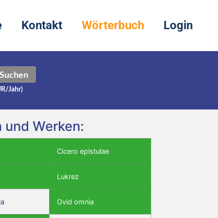
e
Kontakt
Wörterbuch
Login
Suchen
UR/Jahr)
n und Werken:
Cicero epistulae
Lukrez
ia
Ovid omnia