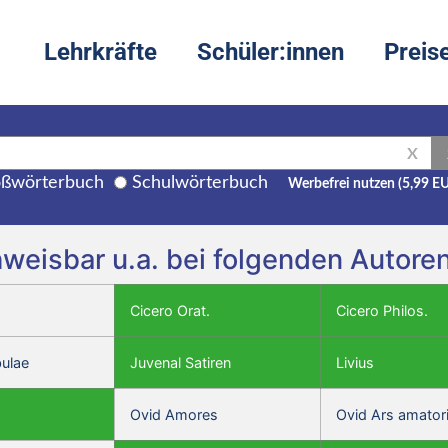
Lehrkräfte
Schüler:innen
Preis
X
ßwörterbuch
Schulwörterbuch
Werbefrei nutzen (5,99 E
hweisbar u.a. bei folgenden Autore
Cicero Orat.
Cicero Philos.
bulae
Juvenal Satiren
Livius
Ovid Amores
Ovid Ars amator