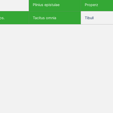
Plinius epistulae
Properz
os.
Tacitus omnia
Tibull