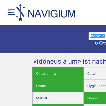
Gro
«idōneus a um» ist nac
Cäsar omnia
Catull
Horaz
Hyginus fa
Martial
Nepos