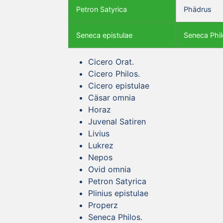
Petron Satyrica
Phädrus
Seneca epistulae
Seneca Phil
Cicero Orat.
Cicero Philos.
Cicero epistulae
Cäsar omnia
Horaz
Juvenal Satiren
Livius
Lukrez
Nepos
Ovid omnia
Petron Satyrica
Plinius epistulae
Properz
Seneca Philos.