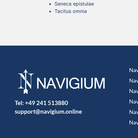
Seneca epistulae
Tacitus omnia
Nav
Nav
Nav
Tel:
+49 241 513880
Nav
support@navigium.online
Nav
Nav