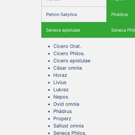
Petron Satyrica
Phädrus
Seneca epistulae
Seneca Phil
Cicero Orat.
Cicero Philos.
Cicero epistulae
Cäsar omnia
Horaz
Livius
Lukrez
Nepos
Ovid omnia
Phädrus
Properz
Sallust omnia
Seneca Philos.