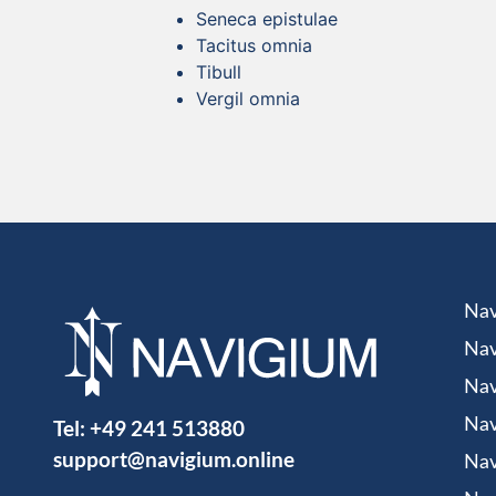
Seneca epistulae
Tacitus omnia
Tibull
Vergil omnia
Nav
Nav
Nav
Tel:
+49 241 513880
Nav
support@navigium.online
Nav