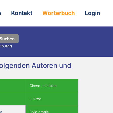
e
Kontakt
Wörterbuch
Login
Suchen
UR/Jahr)
 folgenden Autoren und
Cicero epistulae
Lukrez
ia
Ovid omnia