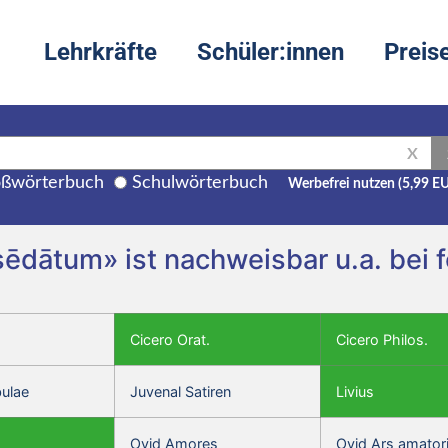
Lehrkräfte
Schüler:innen
Preis
X
ßwörterbuch
Schulwörterbuch
Werbefrei nutzen (5,99 E
sēdātum» ist nachweisbar u.a. bei
Cicero Orat.
Cicero Philos.
bulae
Juvenal Satiren
Livius
Ovid Amores
Ovid Ars amator