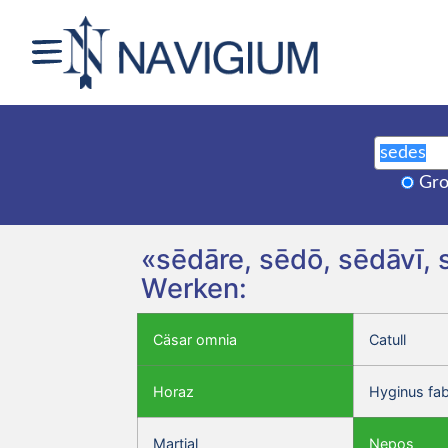
Gro
«sēdāre, sēdō, sēdāvī, 
Werken:
Cäsar omnia
Catull
Horaz
Hyginus fa
Martial
Nepos