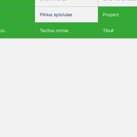
Plinius epistulae
Properz
os.
Tacitus omnia
Tibull