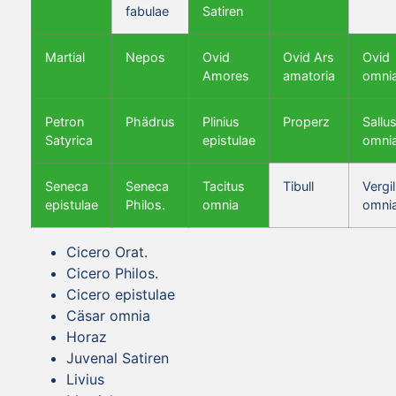
fabulae
Satiren
Martial
Nepos
Ovid
Ovid Ars
Ovid
Amores
amatoria
omni
Petron
Phädrus
Plinius
Properz
Sallus
Satyrica
epistulae
omni
Seneca
Seneca
Tacitus
Tibull
Vergil
epistulae
Philos.
omnia
omni
Cicero Orat.
Cicero Philos.
Cicero epistulae
Cäsar omnia
Horaz
Juvenal Satiren
Livius