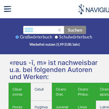
Suchen
X
Großwörterbuch
Schulwörterbuch
Werbefrei nutzen (5,99 EUR/Jahr)
«reus -ī, m» ist nachweisbar
u.a. bei folgenden Autoren
und Werken:
Cäsar
Catull
Cicero
Cicero
Cicer
omnia
Orat.
Philos.
epist
Horaz
Hyginus
Juvenal
Livius
Lukre