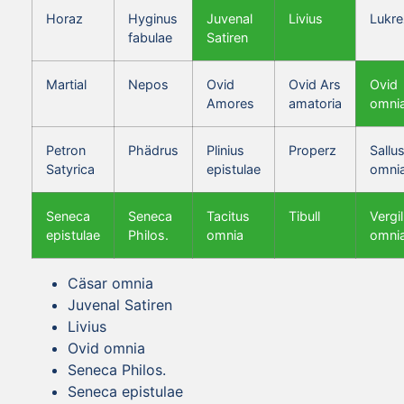
Horaz
Hyginus
Juvenal
Livius
Lukre
fabulae
Satiren
Martial
Nepos
Ovid
Ovid Ars
Ovid
Amores
amatoria
omni
Petron
Phädrus
Plinius
Properz
Sallus
Satyrica
epistulae
omni
Seneca
Seneca
Tacitus
Tibull
Vergil
epistulae
Philos.
omnia
omni
Cäsar omnia
Juvenal Satiren
Livius
Ovid omnia
Seneca Philos.
Seneca epistulae