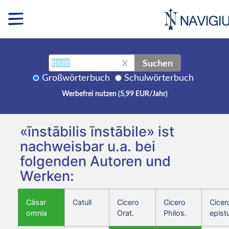
Suchen
X
Großwörterbuch
Schulwörterbuch
Werbefrei nutzen (5,99 EUR/Jahr)
«īnstābilis īnstābile» ist
nachweisbar u.a. bei
folgenden Autoren und
Werken:
Cäsar
Catull
Cicero
Cicero
Cicer
omnia
Orat.
Philos.
epist