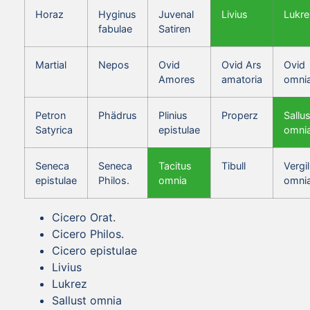
Horaz
Hyginus
Juvenal
Livius
Lukre
fabulae
Satiren
Martial
Nepos
Ovid
Ovid Ars
Ovid
Amores
amatoria
omni
Petron
Phädrus
Plinius
Properz
Sallus
Satyrica
epistulae
omni
Seneca
Seneca
Tacitus
Tibull
Vergil
epistulae
Philos.
omnia
omni
Cicero Orat.
Cicero Philos.
Cicero epistulae
Livius
Lukrez
Sallust omnia