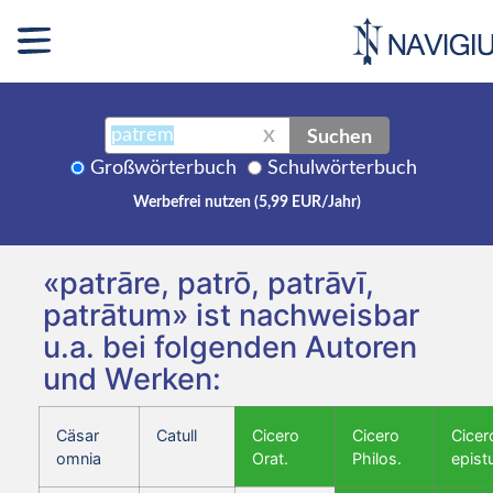
Suchen
X
Großwörterbuch
Schulwörterbuch
Werbefrei nutzen (5,99 EUR/Jahr)
«patrāre, patrō, patrāvī,
patrātum» ist nachweisbar
u.a. bei folgenden Autoren
und Werken:
Cäsar
Catull
Cicero
Cicero
Cicer
omnia
Orat.
Philos.
epist