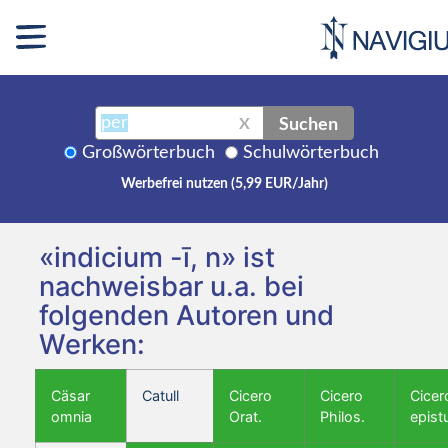
Suchen
X
Großwörterbuch
Schulwörterbuch
Werbefrei nutzen (5,99 EUR/Jahr)
«indicium -ī, n» ist
nachweisbar u.a. bei
folgenden Autoren und
Werken:
Cäsar
Catull
Cicero
Cicero
Cicer
omnia
Orat.
Philos.
epist