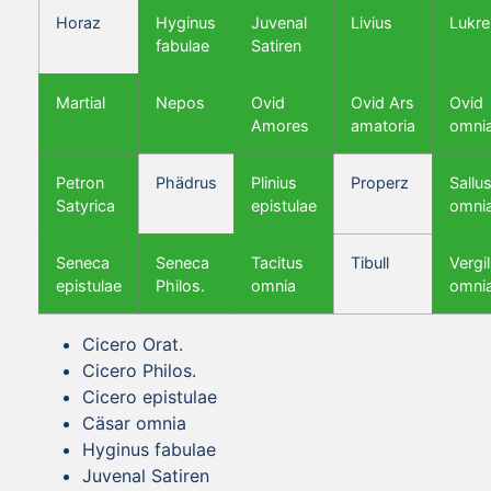
Horaz
Hyginus
Juvenal
Livius
Lukre
fabulae
Satiren
Martial
Nepos
Ovid
Ovid Ars
Ovid
Amores
amatoria
omni
Petron
Phädrus
Plinius
Properz
Sallus
Satyrica
epistulae
omni
Seneca
Seneca
Tacitus
Tibull
Vergil
epistulae
Philos.
omnia
omni
Cicero Orat.
Cicero Philos.
Cicero epistulae
Cäsar omnia
Hyginus fabulae
Juvenal Satiren