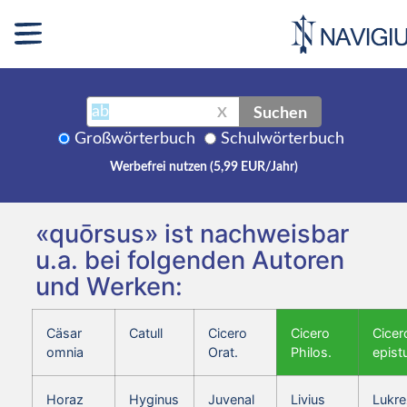
Suchen
X
Großwörterbuch
Schulwörterbuch
Werbefrei nutzen (5,99 EUR/Jahr)
«quōrsus» ist nachweisbar
u.a. bei folgenden Autoren
und Werken:
Cäsar
Catull
Cicero
Cicero
Cicer
omnia
Orat.
Philos.
epist
Horaz
Hyginus
Juvenal
Livius
Lukre