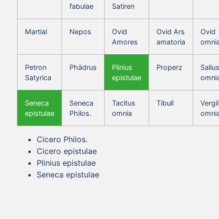
fabulae
Satiren
Martial
Nepos
Ovid
Ovid Ars
Ovid
Amores
amatoria
omni
Petron
Phädrus
Plinius
Properz
Sallus
Satyrica
epistulae
omni
Seneca
Seneca
Tacitus
Tibull
Vergil
epistulae
Philos.
omnia
omni
Cicero Philos.
Cicero epistulae
Plinius epistulae
Seneca epistulae