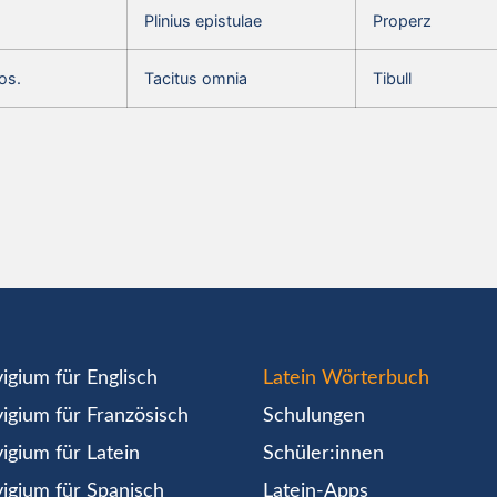
Plinius epistulae
Properz
os.
Tacitus omnia
Tibull
igium für Englisch
Latein Wörterbuch
igium für Französisch
Schulungen
igium für Latein
Schüler:innen
igium für Spanisch
Latein-Apps