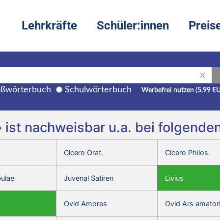
Lehrkräfte
Schüler:innen
Preis
X
ßwörterbuch
Schulwörterbuch
Werbefrei nutzen (5,99 E
m» ist nachweisbar u.a. bei folgend
Cicero Orat.
Cicero Philos.
bulae
Juvenal Satiren
Livius
Ovid Amores
Ovid Ars amator