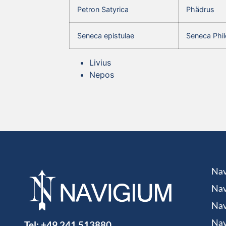
Petron Satyrica
Phädrus
Seneca epistulae
Seneca Phil
Livius
Nepos
Nav
Nav
Nav
Tel:
+49 241 513880
Nav