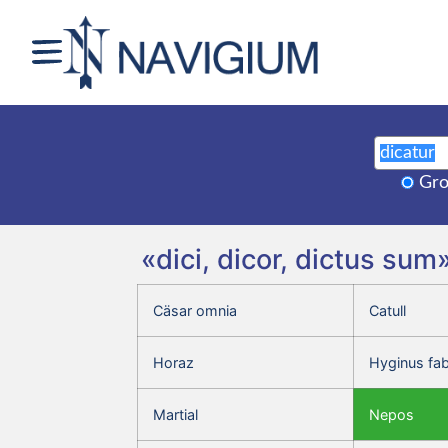
Gro
«dici, dicor, dictus su
Cäsar omnia
Catull
Horaz
Hyginus fa
Martial
Nepos