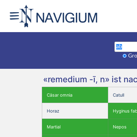
Gro
«remedium -ī, n» ist na
Cäsar omnia
Catull
Horaz
Hyginus fa
Martial
Nepos