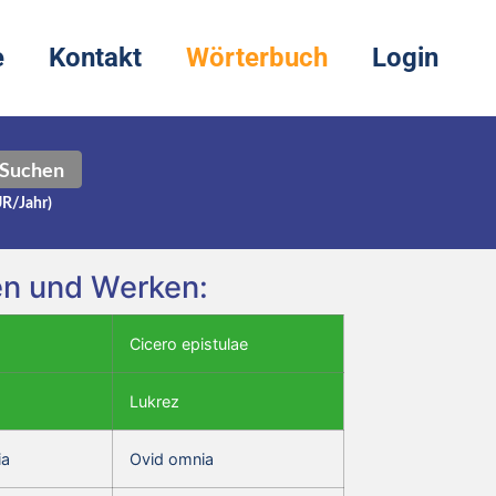
e
Kontakt
Wörterbuch
Login
Suchen
UR/Jahr)
ren und Werken:
Cicero epistulae
Lukrez
ia
Ovid omnia