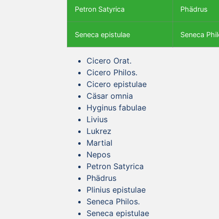
Petron Satyrica
Phädrus
Seneca epistulae
Seneca Phil
Cicero Orat.
Cicero Philos.
Cicero epistulae
Cäsar omnia
Hyginus fabulae
Livius
Lukrez
Martial
Nepos
Petron Satyrica
Phädrus
Plinius epistulae
Seneca Philos.
Seneca epistulae