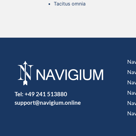
Tacitus omnia
Nav
Nav
Nav
Tel:
+49 241 513880
Nav
support@navigium.online
Nav
Nav