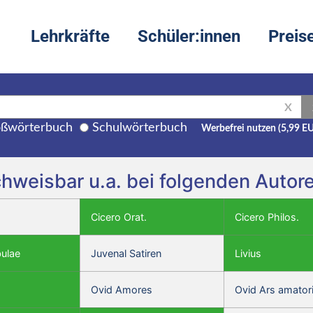
Lehrkräfte
Schüler:innen
Preis
X
ßwörterbuch
Schulwörterbuch
Werbefrei nutzen (5,99 E
chweisbar u.a. bei folgenden Auto
Cicero Orat.
Cicero Philos.
bulae
Juvenal Satiren
Livius
Ovid Amores
Ovid Ars amator