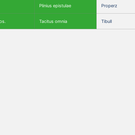
Plinius epistulae
Properz
os.
Tacitus omnia
Tibull