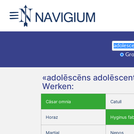
Gro
«adolēscēns adolēscenti
Werken:
Cäsar omnia
Catull
Horaz
Hyginus fa
Martial
Nepos