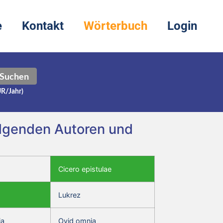
e
Kontakt
Wörterbuch
Login
Suchen
UR/Jahr)
folgenden Autoren und
Cicero epistulae
Lukrez
ia
Ovid omnia