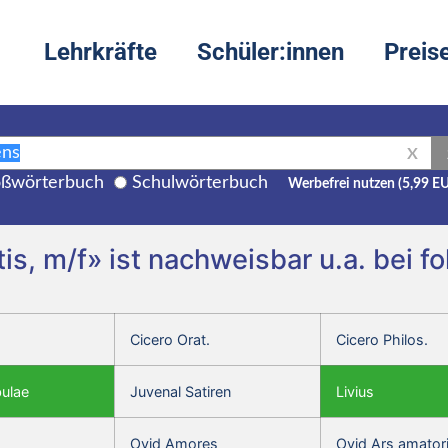
Lehrkräfte
Schüler:innen
Preis
X
ßwörterbuch
Schulwörterbuch
Werbefrei nutzen (5,99 E
s, m/f» ist nachweisbar u.a. bei 
Cicero Orat.
Cicero Philos.
bulae
Juvenal Satiren
Livius
Ovid Amores
Ovid Ars amator