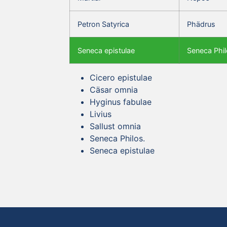
Petron Satyrica
Phädrus
Seneca epistulae
Seneca Phil
Cicero epistulae
Cäsar omnia
Hyginus fabulae
Livius
Sallust omnia
Seneca Philos.
Seneca epistulae