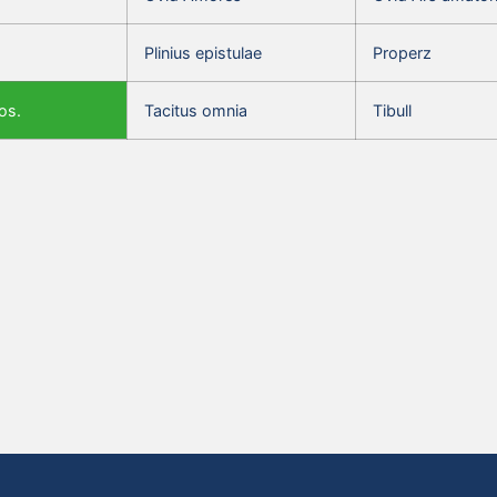
Plinius epistulae
Properz
os.
Tacitus omnia
Tibull