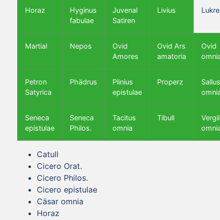
Horaz
Hyginus
Juvenal
Livius
Lukre
fabulae
Satiren
Martial
Nepos
Ovid
Ovid Ars
Ovid
Amores
amatoria
omni
Petron
Phädrus
Plinius
Properz
Sallus
Satyrica
epistulae
omni
Seneca
Seneca
Tacitus
Tibull
Vergil
epistulae
Philos.
omnia
omni
Catull
Cicero Orat.
Cicero Philos.
Cicero epistulae
Cäsar omnia
Horaz