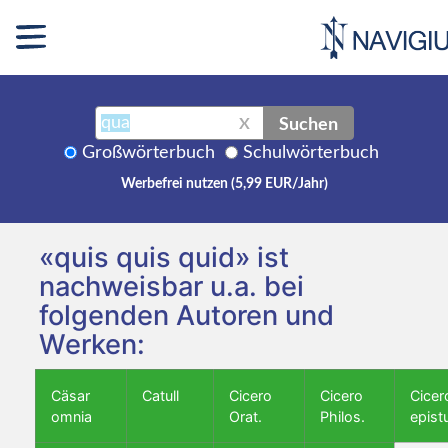
Suchen
X
Großwörterbuch
Schulwörterbuch
Werbefrei nutzen (5,99 EUR/Jahr)
«quis quis quid» ist
nachweisbar u.a. bei
folgenden Autoren und
Werken:
Cäsar
Catull
Cicero
Cicero
Cicer
omnia
Orat.
Philos.
epist