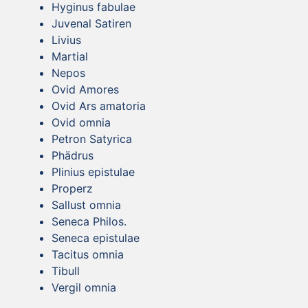
Hyginus fabulae
Juvenal Satiren
Livius
Martial
Nepos
Ovid Amores
Ovid Ars amatoria
Ovid omnia
Petron Satyrica
Phädrus
Plinius epistulae
Properz
Sallust omnia
Seneca Philos.
Seneca epistulae
Tacitus omnia
Tibull
Vergil omnia