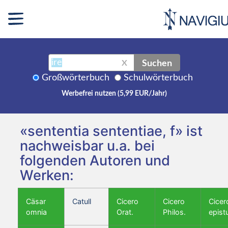
Suchen
X
Großwörterbuch
Schulwörterbuch
Werbefrei nutzen (5,99 EUR/Jahr)
«sententia sententiae, f» ist
nachweisbar u.a. bei
folgenden Autoren und
Werken:
Cäsar
Catull
Cicero
Cicero
Cicer
omnia
Orat.
Philos.
epist