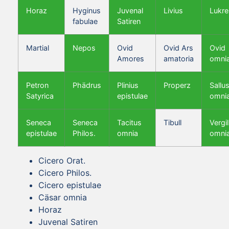
Horaz
Hyginus
Juvenal
Livius
Lukre
fabulae
Satiren
Martial
Nepos
Ovid
Ovid Ars
Ovid
Amores
amatoria
omni
Petron
Phädrus
Plinius
Properz
Sallus
Satyrica
epistulae
omni
Seneca
Seneca
Tacitus
Tibull
Vergil
epistulae
Philos.
omnia
omni
Cicero Orat.
Cicero Philos.
Cicero epistulae
Cäsar omnia
Horaz
Juvenal Satiren