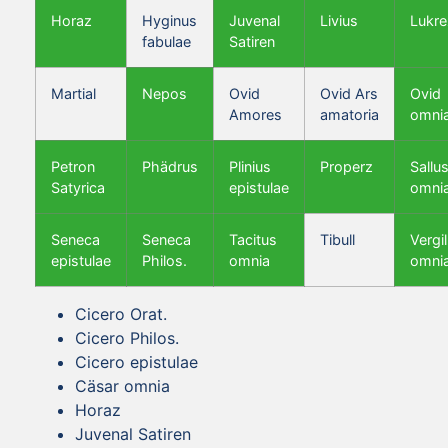
Horaz
Hyginus
Juvenal
Livius
Lukre
fabulae
Satiren
Martial
Nepos
Ovid
Ovid Ars
Ovid
Amores
amatoria
omni
Petron
Phädrus
Plinius
Properz
Sallus
Satyrica
epistulae
omni
Seneca
Seneca
Tacitus
Tibull
Vergil
epistulae
Philos.
omnia
omni
Cicero Orat.
Cicero Philos.
Cicero epistulae
Cäsar omnia
Horaz
Juvenal Satiren