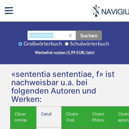
Suchen
X
Großwörterbuch
Schulwörterbuch
Werbefrei nutzen (5,99 EUR/Jahr)
«sententia sententiae, f» ist
nachweisbar u.a. bei
folgenden Autoren und
Werken:
Cäsar
Catull
Cicero
Cicero
Cicer
omnia
Orat.
Philos.
epist