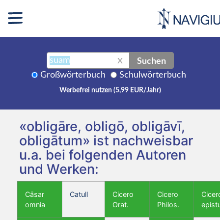
Suchen
X
Großwörterbuch
Schulwörterbuch
Werbefrei nutzen (5,99 EUR/Jahr)
«obligāre, obligō, obligāvī,
obligātum» ist nachweisbar
u.a. bei folgenden Autoren
und Werken:
Cäsar
Catull
Cicero
Cicero
Cicer
omnia
Orat.
Philos.
epist