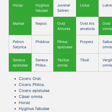
Horaz
Hyginus
Juvenal
Livius
Lukre
fabulae
Satiren
Martial
Nepos
Ovid
Ovid Ars
Ovid
Amores
amatoria
omni
Petron
Phädrus
Plinius
Properz
Sallus
Satyrica
epistulae
omni
Seneca
Seneca
Tacitus
Tibull
Vergil
epistulae
Philos.
omnia
omni
Cicero Orat.
Cicero Philos.
Cicero epistulae
Cäsar omnia
Horaz
Hyginus fabulae