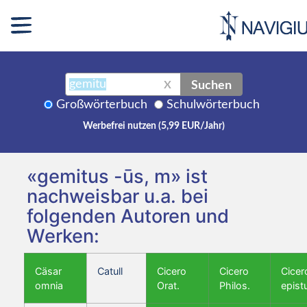
Suchen
X
Großwörterbuch
Schulwörterbuch
Werbefrei nutzen (5,99 EUR/Jahr)
«gemitus -ūs, m» ist
nachweisbar u.a. bei
folgenden Autoren und
Werken:
Cäsar
Catull
Cicero
Cicero
Cicer
omnia
Orat.
Philos.
epist