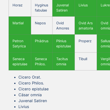
Horaz
Hyginus
Juvenal
Livius
Lukre
fabulae
Satiren
Martial
Nepos
Ovid
Ovid Ars
Ovid
Amores
amatoria
omni
Petron
Phädrus
Plinius
Properz
Sallus
Satyrica
epistulae
omni
Seneca
Seneca
Tacitus
Tibull
Vergil
epistulae
Philos.
omnia
omni
Cicero Orat.
Cicero Philos.
Cicero epistulae
Cäsar omnia
Juvenal Satiren
Livius