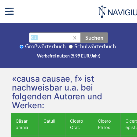
Suchen
X
Großwörterbuch
Schulwörterbuch
Werbefrei nutzen (5,99 EUR/Jahr)
«causa causae, f» ist
nachweisbar u.a. bei
folgenden Autoren und
Werken:
Cäsar
Catull
Cicero
Cicero
Cicer
omnia
Orat.
Philos.
epist