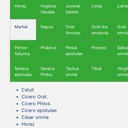
Horaz
Hyginus
Juvenal
Livius
Lukre
fabulae
Satiren
Martial
Nepos
Ovid
Ovid Ars
Ovid
Amores
amatoria
omni
Petron
Phädrus
Plinius
Properz
Sallus
Satyrica
epistulae
omni
Seneca
Seneca
Tacitus
Tibull
Vergil
epistulae
Philos.
omnia
omni
Catull
Cicero Orat.
Cicero Philos.
Cicero epistulae
Cäsar omnia
Horaz