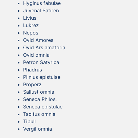
Hyginus fabulae
Juvenal Satiren
Livius
Lukrez
Nepos
Ovid Amores
Ovid Ars amatoria
Ovid omnia
Petron Satyrica
Phädrus
Plinius epistulae
Properz
Sallust omnia
Seneca Philos.
Seneca epistulae
Tacitus omnia
Tibull
Vergil omnia