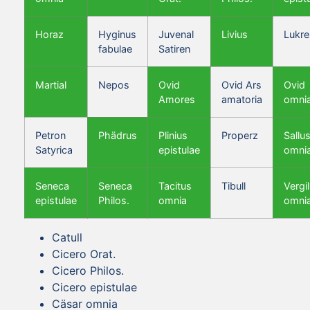
Horaz
Hyginus
Juvenal
Livius
Lukre
fabulae
Satiren
Martial
Nepos
Ovid
Ovid Ars
Ovid
Amores
amatoria
omni
Petron
Phädrus
Plinius
Properz
Sallus
Satyrica
epistulae
omni
Seneca
Seneca
Tacitus
Tibull
Vergil
epistulae
Philos.
omnia
omni
Catull
Cicero Orat.
Cicero Philos.
Cicero epistulae
Cäsar omnia