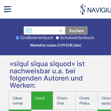
Suchen
X
Großwörterbuch
Schulwörterbuch
Werbefrei nutzen (5,99 EUR/Jahr)
«sīquī sīqua sīquod» ist
nachweisbar u.a. bei
folgenden Autoren und
Werken:
Cäsar
Catull
Cicero
Cicero
Cicer
omnia
Orat.
Philos.
epist