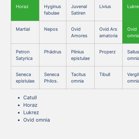
Horaz
Hyginus
Juvenal
Livius
Lukre
fabulae
Satiren
Martial
Nepos
Ovid
Ovid Ars
Ovid
Amores
amatoria
omni
Petron
Phädrus
Plinius
Properz
Sallus
Satyrica
epistulae
omni
Seneca
Seneca
Tacitus
Tibull
Vergil
epistulae
Philos.
omnia
omni
Catull
Horaz
Lukrez
Ovid omnia