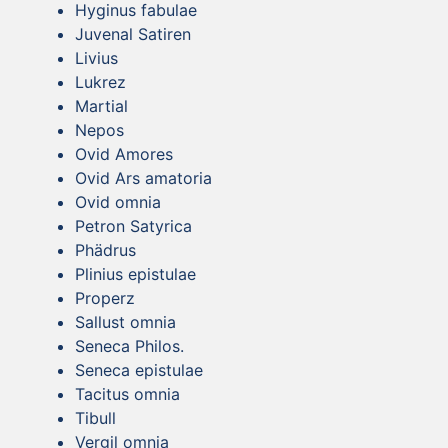
Hyginus fabulae
Juvenal Satiren
Livius
Lukrez
Martial
Nepos
Ovid Amores
Ovid Ars amatoria
Ovid omnia
Petron Satyrica
Phädrus
Plinius epistulae
Properz
Sallust omnia
Seneca Philos.
Seneca epistulae
Tacitus omnia
Tibull
Vergil omnia