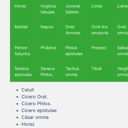
Horaz
Hyginus
Juvenal
Livius
Lukre
fabulae
Satiren
Martial
Nepos
Ovid
Ovid Ars
Ovid
Amores
amatoria
omni
Petron
Phädrus
Plinius
Properz
Sallus
Satyrica
epistulae
omni
Seneca
Seneca
Tacitus
Tibull
Vergil
epistulae
Philos.
omnia
omni
Catull
Cicero Orat.
Cicero Philos.
Cicero epistulae
Cäsar omnia
Horaz