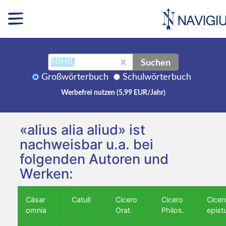
Suchen
X
Großwörterbuch
Schulwörterbuch
Werbefrei nutzen (5,99 EUR/Jahr)
«alius alia aliud» ist
nachweisbar u.a. bei
folgenden Autoren und
Werken:
Cäsar
Catull
Cicero
Cicero
Cicer
omnia
Orat.
Philos.
epist