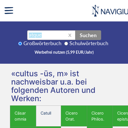
Suchen
X
Großwörterbuch
Schulwörterbuch
Werbefrei nutzen (5,99 EUR/Jahr)
«cultus -ūs, m» ist
nachweisbar u.a. bei
folgenden Autoren und
Werken:
Cäsar
Catull
Cicero
Cicero
Cicer
omnia
Orat.
Philos.
epist