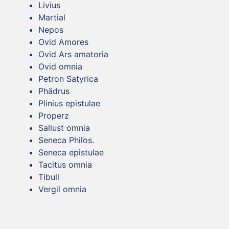
Livius
Martial
Nepos
Ovid Amores
Ovid Ars amatoria
Ovid omnia
Petron Satyrica
Phädrus
Plinius epistulae
Properz
Sallust omnia
Seneca Philos.
Seneca epistulae
Tacitus omnia
Tibull
Vergil omnia