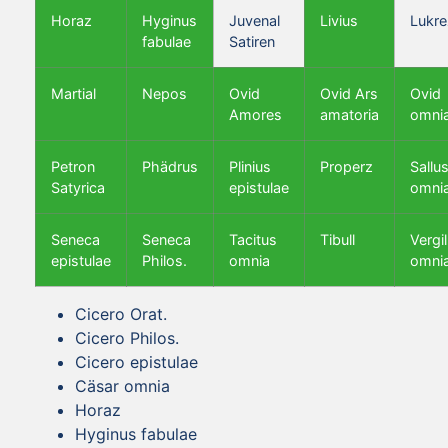
Horaz
Hyginus
Juvenal
Livius
Lukre
fabulae
Satiren
Martial
Nepos
Ovid
Ovid Ars
Ovid
Amores
amatoria
omni
Petron
Phädrus
Plinius
Properz
Sallus
Satyrica
epistulae
omni
Seneca
Seneca
Tacitus
Tibull
Vergil
epistulae
Philos.
omnia
omni
Cicero Orat.
Cicero Philos.
Cicero epistulae
Cäsar omnia
Horaz
Hyginus fabulae