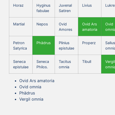
Horaz
Hyginus
Juvenal
Livius
Lukre
fabulae
Satiren
Martial
Nepos
Ovid
Ovid Ars
Ovid
Amores
amatoria
omni
Petron
Phädrus
Plinius
Properz
Sallus
Satyrica
epistulae
omni
Seneca
Seneca
Tacitus
Tibull
Vergil
epistulae
Philos.
omnia
omni
Ovid Ars amatoria
Ovid omnia
Phädrus
Vergil omnia