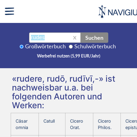
Suchen
X
Großwörterbuch
Schulwörterbuch
Werbefrei nutzen (5,99 EUR/Jahr)
«rudere, rudō, rudīvī,-» ist
nachweisbar u.a. bei
folgenden Autoren und
Werken:
Cäsar
Catull
Cicero
Cicero
Cicer
omnia
Orat.
Philos.
epist