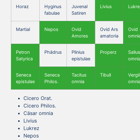
Horaz
Hyginus
Juvenal
Livius
Lukre
fabulae
Satiren
Martial
Nepos
Ovid
Ovid Ars
Ovid
Amores
amatoria
omni
Petron
Phädrus
Plinius
Properz
Sallus
Satyrica
epistulae
omni
Seneca
Seneca
Tacitus
Tibull
Vergil
epistulae
Philos.
omnia
omni
Cicero Orat.
Cicero Philos.
Cäsar omnia
Livius
Lukrez
Nepos