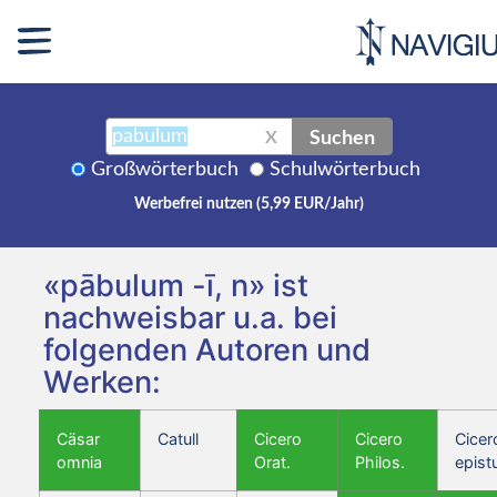
Suchen
X
Großwörterbuch
Schulwörterbuch
Werbefrei nutzen (5,99 EUR/Jahr)
«pābulum -ī, n» ist
nachweisbar u.a. bei
folgenden Autoren und
Werken:
Cäsar
Catull
Cicero
Cicero
Cicer
omnia
Orat.
Philos.
epist