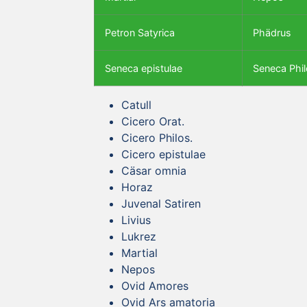
Petron Satyrica
Phädrus
Seneca epistulae
Seneca Phil
Catull
Cicero Orat.
Cicero Philos.
Cicero epistulae
Cäsar omnia
Horaz
Juvenal Satiren
Livius
Lukrez
Martial
Nepos
Ovid Amores
Ovid Ars amatoria