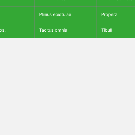
Plinius epistulae
Properz
os.
Tacitus omnia
Tibull