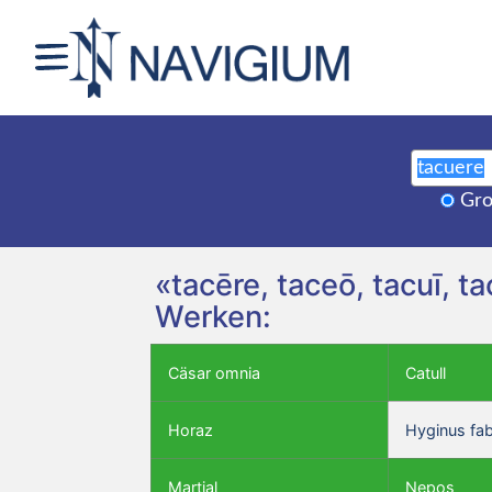
Gro
«tacēre, taceō, tacuī, 
Werken:
Cäsar omnia
Catull
Horaz
Hyginus fa
Martial
Nepos