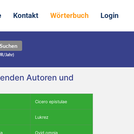
e
Kontakt
Wörterbuch
Login
Suchen
UR/Jahr)
olgenden Autoren und
Cicero epistulae
Lukrez
ia
Ovid omnia