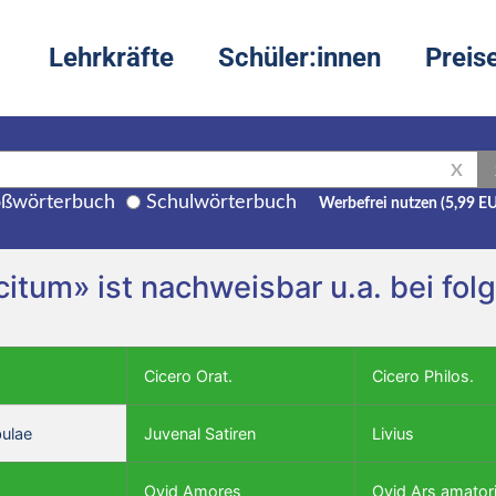
Lehrkräfte
Schüler:innen
Preis
X
ßwörterbuch
Schulwörterbuch
Werbefrei nutzen (5,99 E
tacitum» ist nachweisbar u.a. bei f
Cicero Orat.
Cicero Philos.
bulae
Juvenal Satiren
Livius
Ovid Amores
Ovid Ars amator