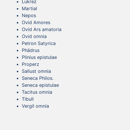
Lukrez
Martial
Nepos
Ovid Amores
Ovid Ars amatoria
Ovid omnia
Petron Satyrica
Phädrus
Plinius epistulae
Properz
Sallust omnia
Seneca Philos.
Seneca epistulae
Tacitus omnia
Tibull
Vergil omnia