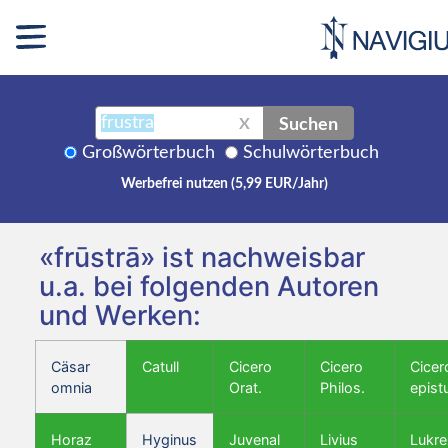
Suchen
X
Großwörterbuch
Schulwörterbuch
Werbefrei nutzen (5,99 EUR/Jahr)
«frūstrā» ist nachweisbar
u.a. bei folgenden Autoren
und Werken:
Cäsar
Catull
Cicero
Cicero
Cicer
omnia
Orat.
Philos.
epist
Horaz
Hyginus
Juvenal
Livius
Lukre