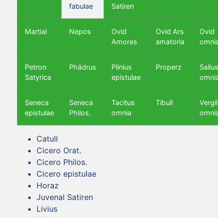
fabulae
Satiren
Martial
Nepos
Ovid
Ovid Ars
Ovid
Amores
amatoria
omni
Petron
Phädrus
Plinius
Properz
Sallus
Satyrica
epistulae
omni
Seneca
Seneca
Tacitus
Tibull
Vergil
epistulae
Philos.
omnia
omni
Catull
Cicero Orat.
Cicero Philos.
Cicero epistulae
Horaz
Juvenal Satiren
Livius