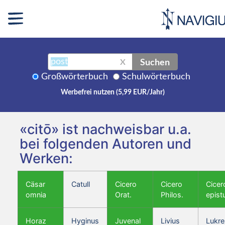
Suchen
X
Großwörterbuch
Schulwörterbuch
Werbefrei nutzen (5,99 EUR/Jahr)
«citō» ist nachweisbar u.a.
bei folgenden Autoren und
Werken:
Cäsar
Catull
Cicero
Cicero
Cicer
omnia
Orat.
Philos.
epist
Horaz
Hyginus
Juvenal
Livius
Lukre