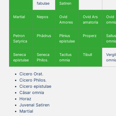
fabulae
Satiren
Martial
Nepos
Ovid
Ovid Ars
Ovid
Amores
amatoria
omni
Petron
Phädrus
Plinius
Properz
Sallus
Satyrica
epistulae
omni
Seneca
Seneca
Tacitus
Tibull
Vergil
epistulae
Philos.
omnia
omni
Cicero Orat.
Cicero Philos.
Cicero epistulae
Cäsar omnia
Horaz
Juvenal Satiren
Martial