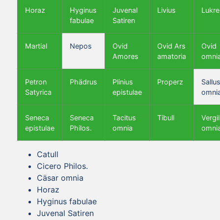
Horaz
Hyginus
Juvenal
Livius
Lukre
fabulae
Satiren
Martial
Nepos
Ovid
Ovid Ars
Ovid
Amores
amatoria
omni
Petron
Phädrus
Plinius
Properz
Sallus
Satyrica
epistulae
omni
Seneca
Seneca
Tacitus
Tibull
Vergil
epistulae
Philos.
omnia
omni
Catull
Cicero Philos.
Cäsar omnia
Horaz
Hyginus fabulae
Juvenal Satiren