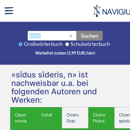
Suchen
X
Großwörterbuch
Schulwörterbuch
Werbefrei nutzen (5,99 EUR/Jahr)
«sīdus sīderis, n» ist
nachweisbar u.a. bei
folgenden Autoren und
Werken:
Cäsar
Catull
Cicero
Cicero
Cicer
omnia
Orat.
Philos.
epist