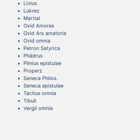
Livius
Lukrez
Martial
Ovid Amores
Ovid Ars amatoria
Ovid omnia
Petron Satyrica
Phädrus
Plinius epistulae
Properz
Seneca Philos.
Seneca epistulae
Tacitus omnia
Tibull
Vergil omnia