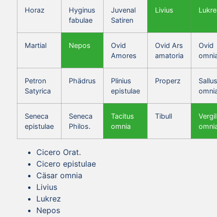
Horaz
Hyginus
Juvenal
Livius
Lukre
fabulae
Satiren
Martial
Nepos
Ovid
Ovid Ars
Ovid
Amores
amatoria
omni
Petron
Phädrus
Plinius
Properz
Sallus
Satyrica
epistulae
omni
Seneca
Seneca
Tacitus
Tibull
Vergil
epistulae
Philos.
omnia
omni
Cicero Orat.
Cicero epistulae
Cäsar omnia
Livius
Lukrez
Nepos