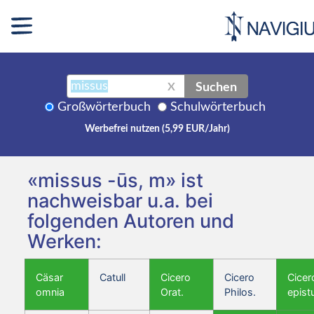
Suchen
X
Großwörterbuch
Schulwörterbuch
Werbefrei nutzen (5,99 EUR/Jahr)
«missus -ūs, m» ist
nachweisbar u.a. bei
folgenden Autoren und
Werken:
Cäsar
Catull
Cicero
Cicero
Cicer
omnia
Orat.
Philos.
epist