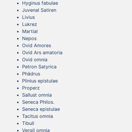
Hyginus fabulae
Juvenal Satiren
Livius
Lukrez
Martial
Nepos
Ovid Amores
Ovid Ars amatoria
Ovid omnia
Petron Satyrica
Phädrus
Plinius epistulae
Properz
Sallust omnia
Seneca Philos.
Seneca epistulae
Tacitus omnia
Tibull
Vergil omnia