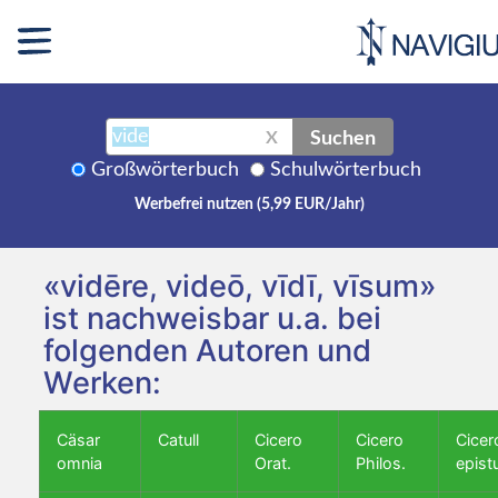
Suchen
X
Großwörterbuch
Schulwörterbuch
Werbefrei nutzen (5,99 EUR/Jahr)
«vidēre, videō, vīdī, vīsum»
ist nachweisbar u.a. bei
folgenden Autoren und
Werken:
Cäsar
Catull
Cicero
Cicero
Cicer
omnia
Orat.
Philos.
epist