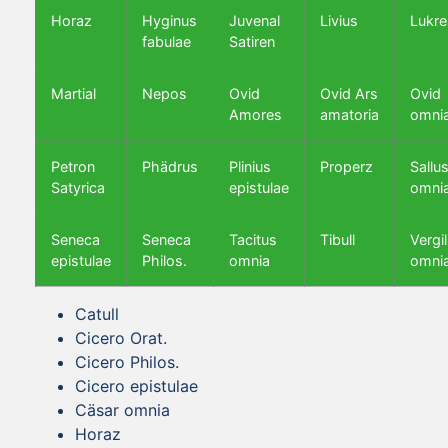
Horaz
Hyginus
Juvenal
Livius
Lukre
fabulae
Satiren
Martial
Nepos
Ovid
Ovid Ars
Ovid
Amores
amatoria
omni
Petron
Phädrus
Plinius
Properz
Sallus
Satyrica
epistulae
omni
Seneca
Seneca
Tacitus
Tibull
Vergil
epistulae
Philos.
omnia
omni
Catull
Cicero Orat.
Cicero Philos.
Cicero epistulae
Cäsar omnia
Horaz