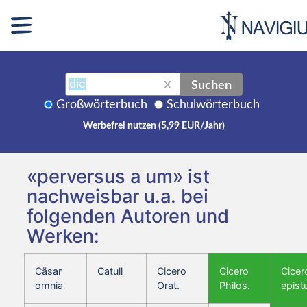
Suchen
X
Großwörterbuch
Schulwörterbuch
Werbefrei nutzen (5,99 EUR/Jahr)
«perversus a um» ist
nachweisbar u.a. bei
folgenden Autoren und
Werken:
Cäsar
Catull
Cicero
Cicero
Cicer
omnia
Orat.
Philos.
epist