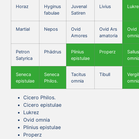
Horaz
Hyginus
Juvenal
Livius
Lukre
fabulae
Satiren
Martial
Nepos
Ovid
Ovid Ars
Ovid
Amores
amatoria
omni
Petron
Phädrus
Plinius
Properz
Sallus
Satyrica
epistulae
omni
Seneca
Seneca
Tacitus
Tibull
Vergil
epistulae
Philos.
omnia
omni
Cicero Philos.
Cicero epistulae
Lukrez
Ovid omnia
Plinius epistulae
Properz