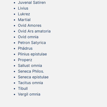
Juvenal Satiren
Livius
Lukrez
Martial
Ovid Amores
Ovid Ars amatoria
Ovid omnia
Petron Satyrica
Phädrus
Plinius epistulae
Properz
Sallust omnia
Seneca Philos.
Seneca epistulae
Tacitus omnia
Tibull
Vergil omnia