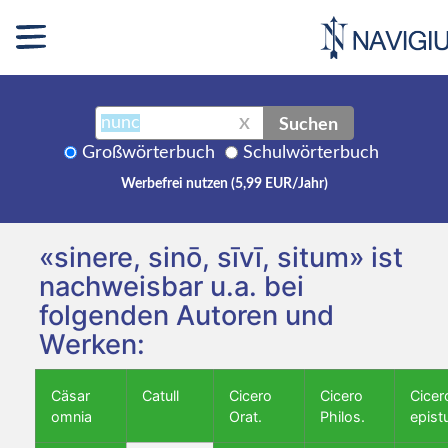
Suchen
X
Großwörterbuch
Schulwörterbuch
Werbefrei nutzen (5,99 EUR/Jahr)
«sinere, sinō, sīvī, situm» ist
nachweisbar u.a. bei
folgenden Autoren und
Werken:
Cäsar
Catull
Cicero
Cicero
Cicer
omnia
Orat.
Philos.
epist