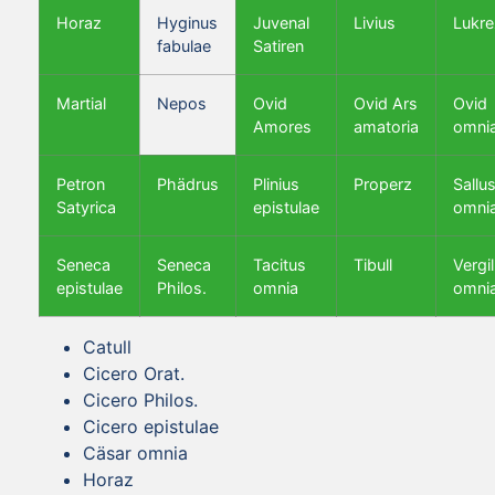
Horaz
Hyginus
Juvenal
Livius
Lukre
fabulae
Satiren
Martial
Nepos
Ovid
Ovid Ars
Ovid
Amores
amatoria
omni
Petron
Phädrus
Plinius
Properz
Sallus
Satyrica
epistulae
omni
Seneca
Seneca
Tacitus
Tibull
Vergil
epistulae
Philos.
omnia
omni
Catull
Cicero Orat.
Cicero Philos.
Cicero epistulae
Cäsar omnia
Horaz