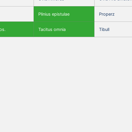
Plinius epistulae
Properz
os.
Tacitus omnia
Tibull