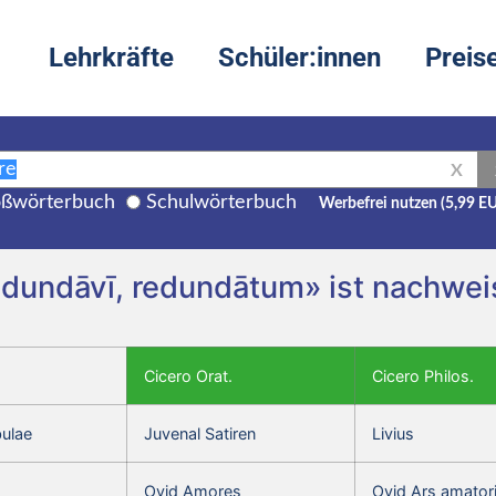
Lehrkräfte
Schüler:innen
Preis
X
ßwörterbuch
Schulwörterbuch
Werbefrei nutzen (5,99 E
edundāvī, redundātum» ist nachweis
Cicero Orat.
Cicero Philos.
bulae
Juvenal Satiren
Livius
Ovid Amores
Ovid Ars amator