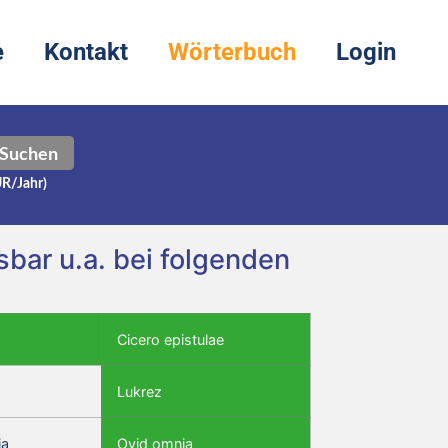
e
Kontakt
Wörterbuch
Login
Suchen
UR/Jahr)
bar u.a. bei folgenden
Cicero epistulae
Lukrez
ia
Ovid omnia