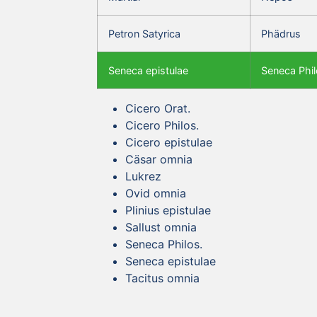
Petron Satyrica
Phädrus
Seneca epistulae
Seneca Phil
Cicero Orat.
Cicero Philos.
Cicero epistulae
Cäsar omnia
Lukrez
Ovid omnia
Plinius epistulae
Sallust omnia
Seneca Philos.
Seneca epistulae
Tacitus omnia