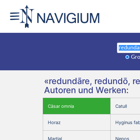
Gro
«redundāre, redundō, r
Autoren und Werken:
Cäsar omnia
Catull
Horaz
Hyginus fa
Martial
Nepos