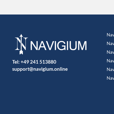
Nav
Nav
Nav
Tel:
+49 241 513880
Nav
support@navigium.online
Nav
Nav