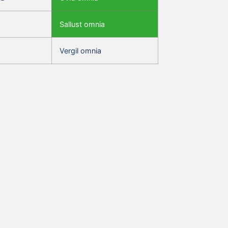
Sallust omnia
Vergil omnia