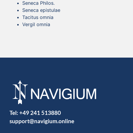
Seneca Philos.
Seneca epistulae
Tacitus omnia
Vergil omnia
Tel:
+49 241 513880
support@navigium.online