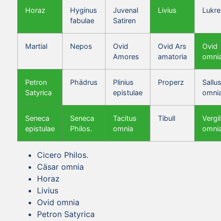
Horaz
Hyginus
Juvenal
Livius
Lukre
fabulae
Satiren
Martial
Nepos
Ovid
Ovid Ars
Ovid
Amores
amatoria
omni
Petron
Phädrus
Plinius
Properz
Sallus
Satyrica
epistulae
omni
Seneca
Seneca
Tacitus
Tibull
Vergil
epistulae
Philos.
omnia
omni
Cicero Philos.
Cäsar omnia
Horaz
Livius
Ovid omnia
Petron Satyrica