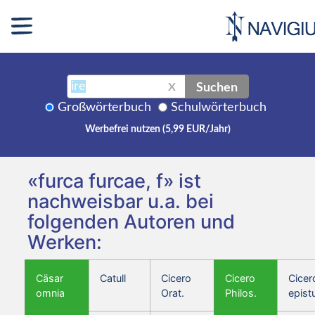
Suchen
X
Großwörterbuch
Schulwörterbuch
Werbefrei nutzen (5,99 EUR/Jahr)
«furca furcae, f» ist
nachweisbar u.a. bei
folgenden Autoren und
Werken:
Cäsar
Catull
Cicero
Cicero
Cicer
omnia
Orat.
Philos.
epist