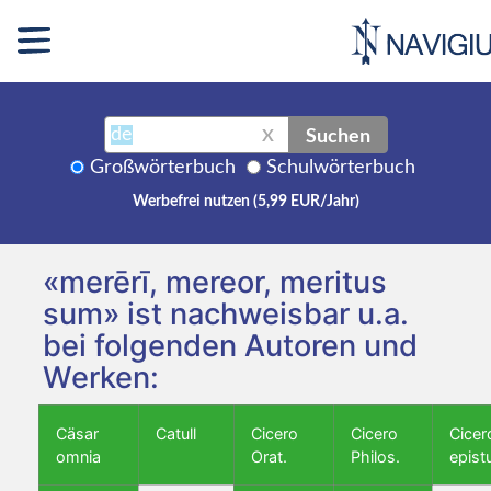
Suchen
X
Großwörterbuch
Schulwörterbuch
Werbefrei nutzen (5,99 EUR/Jahr)
«merērī, mereor, meritus
sum» ist nachweisbar u.a.
bei folgenden Autoren und
Werken:
Cäsar
Catull
Cicero
Cicero
Cicer
omnia
Orat.
Philos.
epist