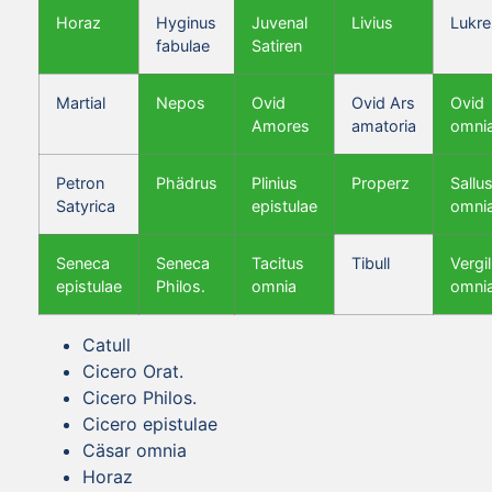
Horaz
Hyginus
Juvenal
Livius
Lukre
fabulae
Satiren
Martial
Nepos
Ovid
Ovid Ars
Ovid
Amores
amatoria
omni
Petron
Phädrus
Plinius
Properz
Sallus
Satyrica
epistulae
omni
Seneca
Seneca
Tacitus
Tibull
Vergil
epistulae
Philos.
omnia
omni
Catull
Cicero Orat.
Cicero Philos.
Cicero epistulae
Cäsar omnia
Horaz