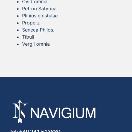
Ovid omnia
Petron Satyrica
Plinius epistulae
Properz
Seneca Philos.
Tibull
Vergil omnia
Tel:
+49 241 513880