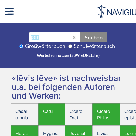
Suchen
X
Großwörterbuch
Schulwörterbuch
Werbefrei nutzen (5,99 EUR/Jahr)
«lēvis lēve» ist nachweisbar
u.a. bei folgenden Autoren
und Werken:
Cäsar
Catull
Cicero
Cicero
Cicer
omnia
Orat.
Philos.
epist
Horaz
Hyginus
Juvenal
Livius
Lukre