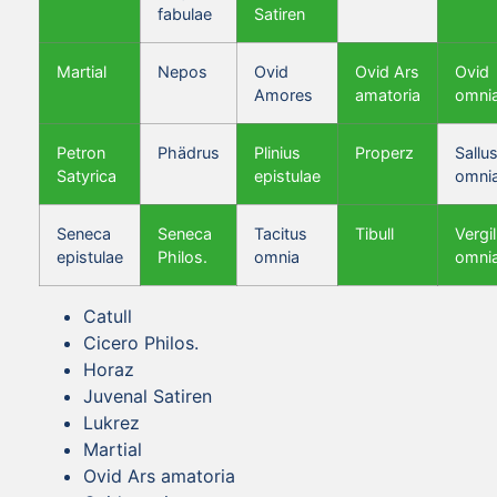
fabulae
Satiren
Martial
Nepos
Ovid
Ovid Ars
Ovid
Amores
amatoria
omni
Petron
Phädrus
Plinius
Properz
Sallus
Satyrica
epistulae
omni
Seneca
Seneca
Tacitus
Tibull
Vergil
epistulae
Philos.
omnia
omni
Catull
Cicero Philos.
Horaz
Juvenal Satiren
Lukrez
Martial
Ovid Ars amatoria