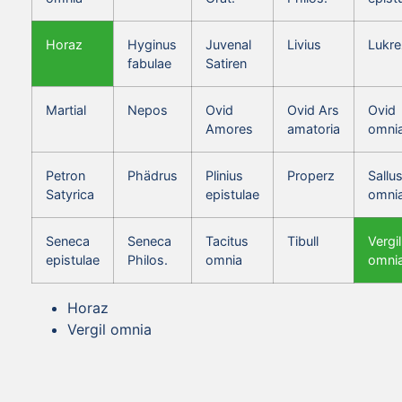
Horaz
Hyginus
Juvenal
Livius
Lukre
fabulae
Satiren
Martial
Nepos
Ovid
Ovid Ars
Ovid
Amores
amatoria
omni
Petron
Phädrus
Plinius
Properz
Sallus
Satyrica
epistulae
omni
Seneca
Seneca
Tacitus
Tibull
Vergil
epistulae
Philos.
omnia
omni
Horaz
Vergil omnia