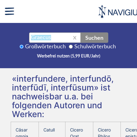
Suchen
X
Großwörterbuch
Schulwörterbuch
Werbefrei nutzen (5,99 EUR/Jahr)
«interfundere, interfundō,
interfūdī, interfūsum» ist
nachweisbar u.a. bei
folgenden Autoren und
Werken:
Cäsar
Catull
Cicero
Cicero
Cicer
omnia
Orat.
Philos.
epist