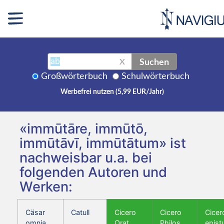
Suchen
X
Großwörterbuch
Schulwörterbuch
Werbefrei nutzen (5,99 EUR/Jahr)
«immūtāre, immūtō,
immūtāvī, immūtātum» ist
nachweisbar u.a. bei
folgenden Autoren und
Werken:
Cäsar
Catull
Cicero
Cicero
Cicer
omnia
Orat.
Philos.
epist