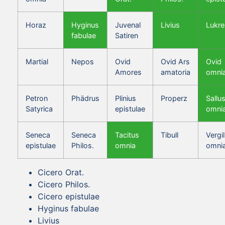
Horaz
Hyginus
Juvenal
Livius
Lukre
fabulae
Satiren
Martial
Nepos
Ovid
Ovid Ars
Ovid
Amores
amatoria
omni
Petron
Phädrus
Plinius
Properz
Sallus
Satyrica
epistulae
omni
Seneca
Seneca
Tacitus
Tibull
Vergil
epistulae
Philos.
omnia
omni
Cicero Orat.
Cicero Philos.
Cicero epistulae
Hyginus fabulae
Livius