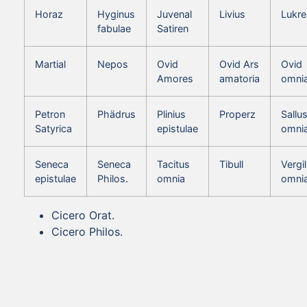
Horaz
Hyginus
Juvenal
Livius
Lukre
fabulae
Satiren
Martial
Nepos
Ovid
Ovid Ars
Ovid
Amores
amatoria
omni
Petron
Phädrus
Plinius
Properz
Sallus
Satyrica
epistulae
omni
Seneca
Seneca
Tacitus
Tibull
Vergil
epistulae
Philos.
omnia
omni
Cicero Orat.
Cicero Philos.