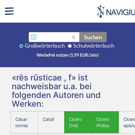
Suchen
X
Großwörterbuch
Schulwörterbuch
Werbefrei nutzen (5,99 EUR/Jahr)
«rēs rūsticae , f» ist
nachweisbar u.a. bei
folgenden Autoren und
Werken:
Cäsar
Catull
Cicero
Cicero
Cicer
omnia
Orat.
Philos.
epist