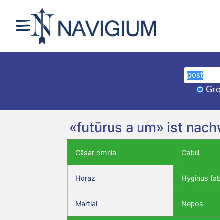
Gro
«futūrus a um» ist nach
Cäsar omnia
Catull
Horaz
Hyginus fa
Martial
Nepos