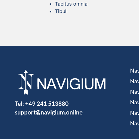
Tacitus omnia
Tibull
Nav
Nav
Nav
Tel:
+49 241 513880
Nav
support@navigium.online
Nav
Nav