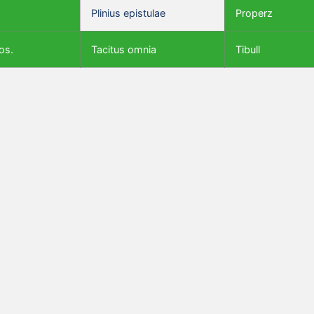
Plinius epistulae
Properz
os.
Tacitus omnia
Tibull