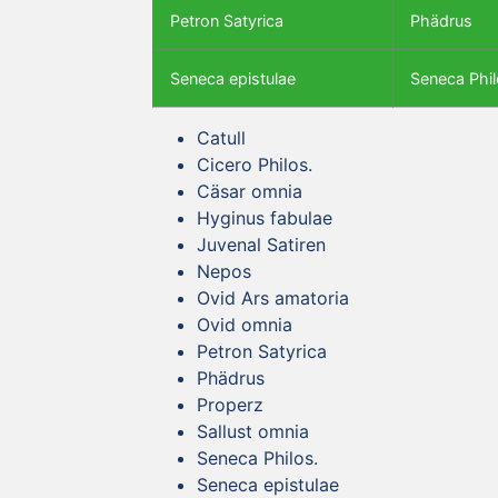
Petron Satyrica
Phädrus
Seneca epistulae
Seneca Phil
Catull
Cicero Philos.
Cäsar omnia
Hyginus fabulae
Juvenal Satiren
Nepos
Ovid Ars amatoria
Ovid omnia
Petron Satyrica
Phädrus
Properz
Sallust omnia
Seneca Philos.
Seneca epistulae