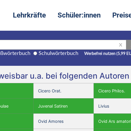
Lehrkräfte
Schüler:innen
Preis
X
ßwörterbuch
Schulwörterbuch
Werbefrei nutzen (5,99 E
weisbar u.a. bei folgenden Autore
Cicero Orat.
Cicero Philos.
bulae
Juvenal Satiren
Livius
Ovid Amores
Ovid Ars amator