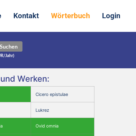
e
Kontakt
Wörterbuch
Login
Suchen
UR/Jahr)
n und Werken:
Cicero epistulae
Lukrez
ia
Ovid omnia