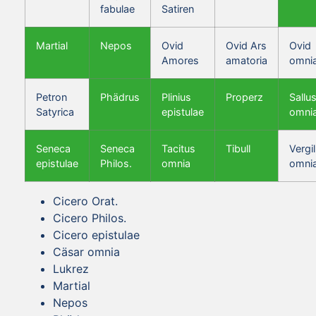
fabulae
Satiren
Martial
Nepos
Ovid
Ovid Ars
Ovid
Amores
amatoria
omni
Petron
Phädrus
Plinius
Properz
Sallus
Satyrica
epistulae
omni
Seneca
Seneca
Tacitus
Tibull
Vergil
epistulae
Philos.
omnia
omni
Cicero Orat.
Cicero Philos.
Cicero epistulae
Cäsar omnia
Lukrez
Martial
Nepos