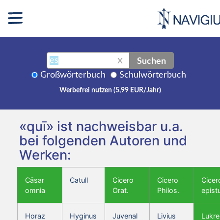
Suchen
X
Großwörterbuch
Schulwörterbuch
Werbefrei nutzen (5,99 EUR/Jahr)
«quī» ist nachweisbar u.a.
bei folgenden Autoren und
Werken:
Cäsar
Catull
Cicero
Cicero
Cicer
omnia
Orat.
Philos.
epist
Horaz
Hyginus
Juvenal
Livius
Lukre