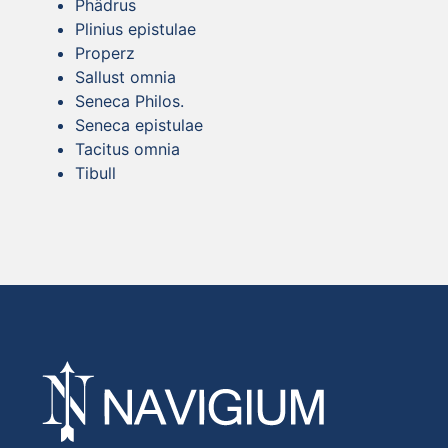
Phädrus
Plinius epistulae
Properz
Sallust omnia
Seneca Philos.
Seneca epistulae
Tacitus omnia
Tibull