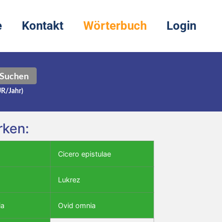
e
Kontakt
Wörterbuch
Login
Suchen
UR/Jahr)
rken:
Cicero epistulae
Lukrez
ia
Ovid omnia