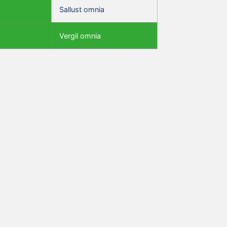
Sallust omnia
Vergil omnia