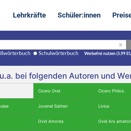
Lehrkräfte
Schüler:innen
Preis
X
ßwörterbuch
Schulwörterbuch
Werbefrei nutzen (5,99 E
u.a. bei folgenden Autoren und We
Cicero Orat.
Cicero Philos.
bulae
Juvenal Satiren
Livius
Ovid Amores
Ovid Ars amator