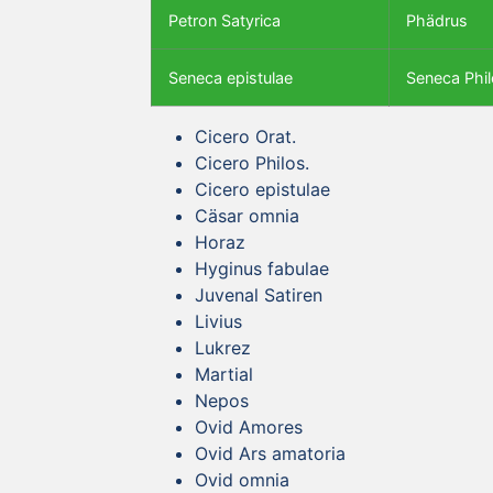
Petron Satyrica
Phädrus
Seneca epistulae
Seneca Phil
Cicero Orat.
Cicero Philos.
Cicero epistulae
Cäsar omnia
Horaz
Hyginus fabulae
Juvenal Satiren
Livius
Lukrez
Martial
Nepos
Ovid Amores
Ovid Ars amatoria
Ovid omnia