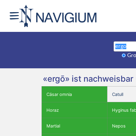
Gro
«ergō» ist nachweisbar 
Cäsar omnia
Catull
Horaz
Hyginus fa
Martial
Nepos