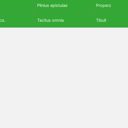
Plinius epistulae
Properz
os.
Tacitus omnia
Tibull