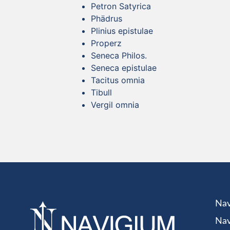
Petron Satyrica
Phädrus
Plinius epistulae
Properz
Seneca Philos.
Seneca epistulae
Tacitus omnia
Tibull
Vergil omnia
Nav
Nav