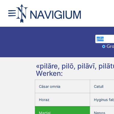
Gro
«pilāre, pilō, pilāvī, p
Werken:
Cäsar omnia
Catull
Horaz
Hyginus fa
Martial
Nepos