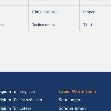
Plinius epistulae
Properz
os.
Tacitus omnia
Tibull
igium für Englisch
Latein Wörterbuch
igium für Französisch
Schulungen
igium für Latein
Schüler:innen