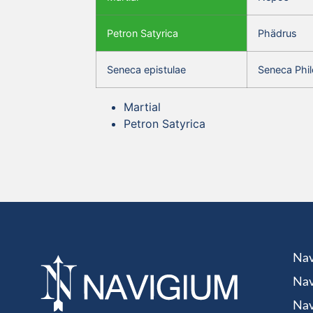
Petron Satyrica
Phädrus
Seneca epistulae
Seneca Phil
Martial
Petron Satyrica
Nav
Nav
Nav