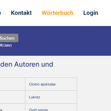
e
Kontakt
Wörterbuch
Login
Suchen
UR/Jahr)
genden Autoren und
Cicero epistulae
Lukrez
ia
Ovid omnia