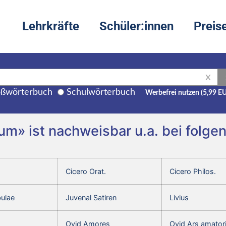
Lehrkräfte
Schüler:innen
Preis
X
ßwörterbuch
Schulwörterbuch
Werbefrei nutzen (5,99 E
ilātum» ist nachweisbar u.a. bei fol
Cicero Orat.
Cicero Philos.
bulae
Juvenal Satiren
Livius
Ovid Amores
Ovid Ars amator