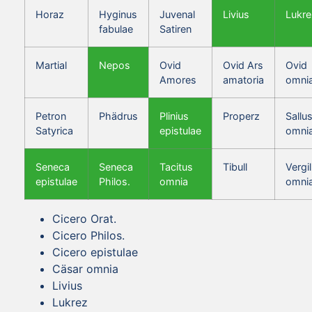
Horaz
Hyginus
Juvenal
Livius
Lukre
fabulae
Satiren
Martial
Nepos
Ovid
Ovid Ars
Ovid
Amores
amatoria
omni
Petron
Phädrus
Plinius
Properz
Sallus
Satyrica
epistulae
omni
Seneca
Seneca
Tacitus
Tibull
Vergil
epistulae
Philos.
omnia
omni
Cicero Orat.
Cicero Philos.
Cicero epistulae
Cäsar omnia
Livius
Lukrez