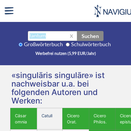
Suchen
X
Großwörterbuch
Schulwörterbuch
Werbefrei nutzen (5,99 EUR/Jahr)
«singulāris singulāre» ist
nachweisbar u.a. bei
folgenden Autoren und
Werken:
Cäsar
Catull
Cicero
Cicero
Cicer
omnia
Orat.
Philos.
epist