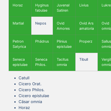
Horaz
Hyginus
Juvenal
Livius
Lukre
fabulae
Satiren
Martial
Nepos
Ovid
Ovid Ars
Ovid
Amores
amatoria
omni
Petron
Phädrus
Plinius
Properz
Sallus
Satyrica
epistulae
omni
Seneca
Seneca
Tacitus
Tibull
Vergil
epistulae
Philos.
omnia
omni
Catull
Cicero Orat.
Cicero Philos.
Cicero epistulae
Cäsar omnia
Horaz