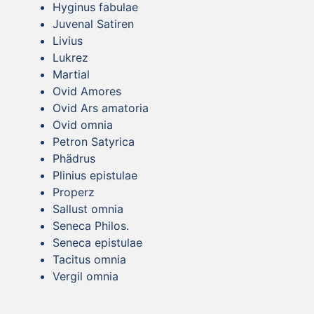
Hyginus fabulae
Juvenal Satiren
Livius
Lukrez
Martial
Ovid Amores
Ovid Ars amatoria
Ovid omnia
Petron Satyrica
Phädrus
Plinius epistulae
Properz
Sallust omnia
Seneca Philos.
Seneca epistulae
Tacitus omnia
Vergil omnia