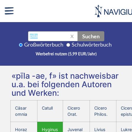
Suchen
X
Großwörterbuch
Schulwörterbuch
Werbefrei nutzen (5,99 EUR/Jahr)
«pīla -ae, f» ist nachweisbar
u.a. bei folgenden Autoren
und Werken:
Cäsar
Catull
Cicero
Cicero
Cicer
omnia
Orat.
Philos.
epist
Horaz
Hyginus
Juvenal
Livius
Lukre