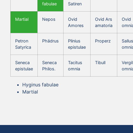
fabulae
Satiren
Martial
Nepos
Ovid
Ovid Ars
Ovid
Amores
amatoria
omni
Petron
Phädrus
Plinius
Properz
Sallus
Satyrica
epistulae
omni
Seneca
Seneca
Tacitus
Tibull
Vergil
epistulae
Philos.
omnia
omni
Hyginus fabulae
Martial