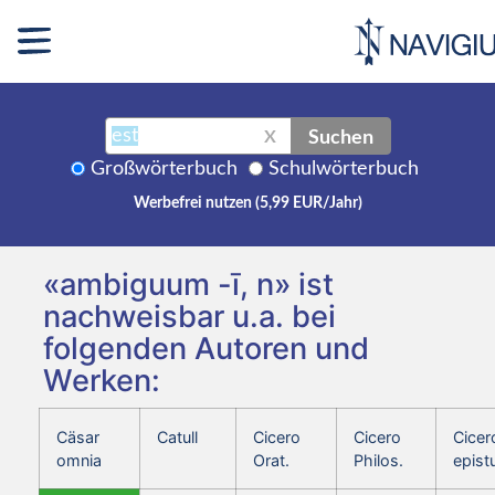
Suchen
X
Großwörterbuch
Schulwörterbuch
Werbefrei nutzen (5,99 EUR/Jahr)
«ambiguum -ī, n» ist
nachweisbar u.a. bei
folgenden Autoren und
Werken:
Cäsar
Catull
Cicero
Cicero
Cicer
omnia
Orat.
Philos.
epist