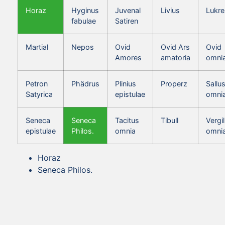
Horaz
Hyginus
Juvenal
Livius
Lukre
fabulae
Satiren
Martial
Nepos
Ovid
Ovid Ars
Ovid
Amores
amatoria
omni
Petron
Phädrus
Plinius
Properz
Sallus
Satyrica
epistulae
omni
Seneca
Seneca
Tacitus
Tibull
Vergil
epistulae
Philos.
omnia
omni
Horaz
Seneca Philos.