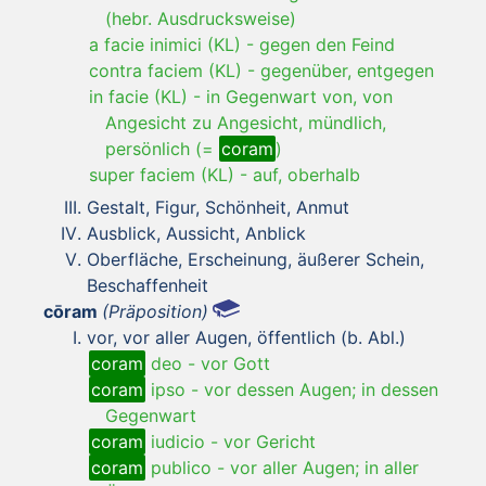
(hebr. Ausdrucksweise)
a facie inimici (KL)
-
gegen den Feind
contra faciem (KL)
-
gegenüber, entgegen
in facie (KL)
-
in Gegenwart von, von
Angesicht zu Angesicht, mündlich,
persönlich (=
coram
)
super faciem (KL)
-
auf, oberhalb
Gestalt, Figur, Schönheit, Anmut
Ausblick, Aussicht, Anblick
Oberfläche, Erscheinung, äußerer Schein,
Beschaffenheit
cōram
(Präposition)
vor, vor aller Augen, öffentlich (b. Abl.)
coram
deo
-
vor Gott
coram
ipso
-
vor dessen Augen; in dessen
Gegenwart
coram
iudicio
-
vor Gericht
coram
publico
-
vor aller Augen; in aller