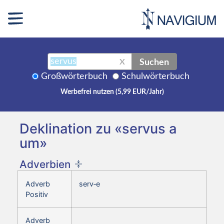
Suchen
X
Großwörterbuch
Schulwörterbuch
Werbefrei nutzen (5,99 EUR/Jahr)
Deklination zu «servus a
um»
Adverbien
Adverb
serv‑e
Positiv
Adverb