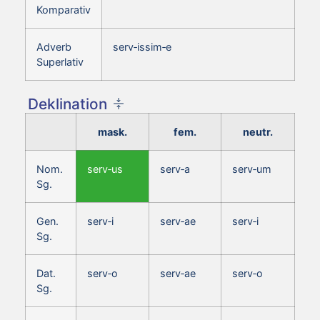
Komparativ
Adverb
serv‑issim‑e
Superlativ
Deklination
mask.
fem.
neutr.
Nom.
serv‑us
serv‑a
serv‑um
Sg.
Gen.
serv‑i
serv‑ae
serv‑i
Sg.
Dat.
serv‑o
serv‑ae
serv‑o
Sg.