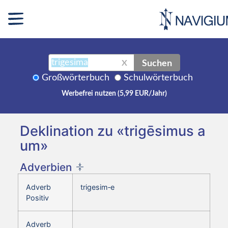
Suchen
X
Großwörterbuch
Schulwörterbuch
Werbefrei nutzen (5,99 EUR/Jahr)
Deklination zu «trigēsimus a
um»
Adverbien
Adverb
trigesim‑e
Positiv
Adverb