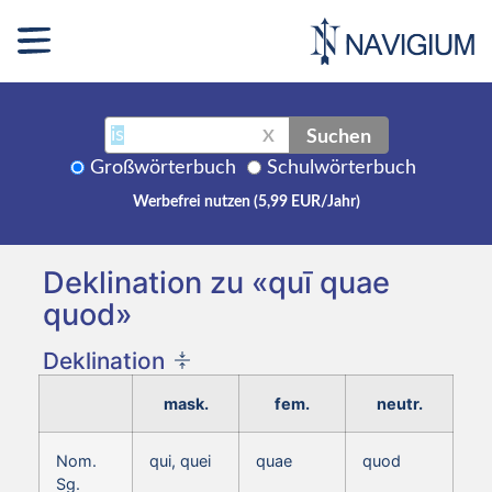
Suchen
X
Großwörterbuch
Schulwörterbuch
Werbefrei nutzen (5,99 EUR/Jahr)
Deklination zu «quī quae
quod»
Deklination
mask.
fem.
neutr.
Nom.
qui, quei
quae
quod
Sg.